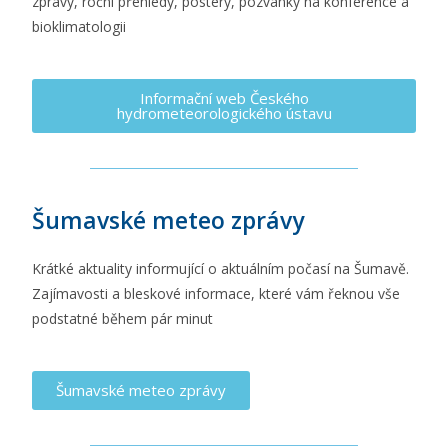
zprávy, roční přehledy, postery, pozvánky na konference a
bioklimatologii
Informační web Českého
hydrometeorologického ústavu
Šumavské meteo zprávy
Krátké aktuality informující o aktuálním počasí na Šumavě.
Zajímavosti a bleskové informace, které vám řeknou vše
podstatné během pár minut
Šumavské meteo zprávy