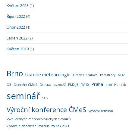
Květen 2023
(1)
Říjen 2022
(4)
Únor 2022
(1)
Leden 2022
(2)
Květen 2019
(1)
Brno
historie meteorologie
Hradec Králové
katastrofy
NO2
Praha
O3
Ocenění ČMeS
Ostrava
ovzduší
PM2_5
PM10
prof. Hanzlík
seminář
SO2
Výroční konference ČMeS
výroční seminář
Vývoj českých meteorologických slovníků
Zpráva o znečištění ovzduší za rok 2021