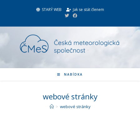
STARÝ WEB
Jak se stát členem
NABÍDKA
webové stránky
>
webové stránky