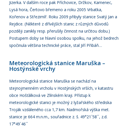
Jizerka. V dalším roce pak Příchovice, Držkov, Kamenec,
Lysá hora, Čertovo břemeno a roku 2005 Vrbatka,
Kořenov a Střezimíř. Roku 2009 přibyly stanice Svatý Jan a
Rejdice. (Některé z dřívějších stanic z různých důvodů
později zanikly resp. přerušily činnost na určitou dobu.)
Postupem doby se hlavní osobou spolku, na jehož bedrech
spočinula většina technické práce, stal Jiří Přibáň…
Meteorologická stanice Maruška –
Hostýnské vrchy
Meteorologická stanice Maruška se nachází na
stejnojmenném vrcholu v Hostýnských vrších, v katastru
obce Hošťálková ve Zlínském kraji. Přístup k
meteorologické stanici je možný z lyžařského střediska
Troják vzdáleného cca 1,7 km. Nadmořská výška met.
stanice je 664 m.n.m., souřadnice z. š. 49°21´58´´, z.d.
17°49´46´´