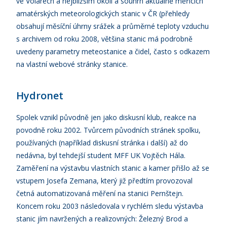
ve Volarech a nejbližším okolí a souhrn aktuálně měřících
amatérských meteorologických stanic v ČR (přehledy
obsahují měsíční úhrny srážek a průměrné teploty vzduchu
s archivem od roku 2008, většina stanic má podrobně
uvedeny parametry meteostanice a čidel, často s odkazem
na vlastní webové stránky stanice.
Hydronet
Spolek vznikl původně jen jako diskusní klub, reakce na
povodně roku 2002. Tvůrcem původních stránek spolku,
používaných (například diskusní stránka i další) až do
nedávna, byl tehdejší student MFF UK Vojtěch Hála.
Zaměření na výstavbu vlastních stanic a kamer přišlo až se
vstupem Josefa Zemana, který již předtím provozoval
četná automatizovaná měření na stanici Pernštejn.
Koncem roku 2003 následovala v rychlém sledu výstavba
stanic jím navržených a realizovných: Železný Brod a