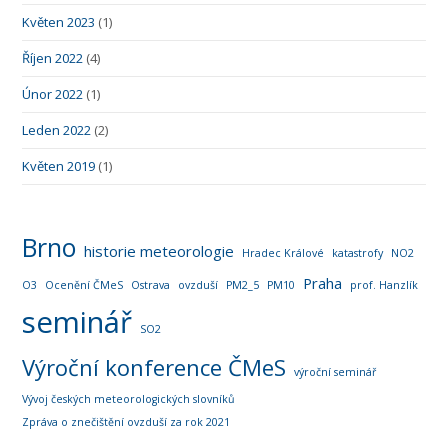
Květen 2023
(1)
Říjen 2022
(4)
Únor 2022
(1)
Leden 2022
(2)
Květen 2019
(1)
Brno
historie meteorologie
Hradec Králové
katastrofy
NO2
Praha
O3
Ocenění ČMeS
Ostrava
ovzduší
PM2_5
PM10
prof. Hanzlík
seminář
SO2
Výroční konference ČMeS
výroční seminář
Vývoj českých meteorologických slovníků
Zpráva o znečištění ovzduší za rok 2021