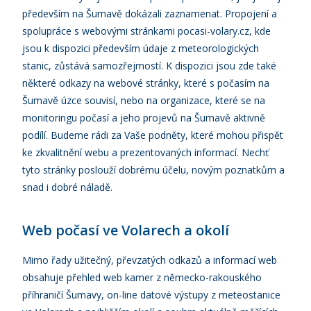
především na Šumavě dokázali zaznamenat. Propojení a
spolupráce s webovými stránkami
pocasi-volary.cz
, kde
jsou k dispozici především údaje z meteorologických
stanic, zůstává samozřejmostí. K dispozici jsou zde také
některé odkazy na webové stránky, které s počasím na
Šumavě úzce souvisí, nebo na organizace, které se na
monitoringu počasí a jeho projevů na Šumavě aktivně
podílí. Budeme rádi za Vaše podněty, které mohou přispět
ke zkvalitnění webu a prezentovaných informací. Nechť
tyto stránky poslouží dobrému účelu, novým poznatkům a
snad i dobré náladě.
Web počasí ve Volarech a okolí
Mimo řady užitečný, převzatých odkazů a informací web
obsahuje přehled web kamer z německo-rakouského
příhraničí Šumavy, on-line datové výstupy z meteostanice