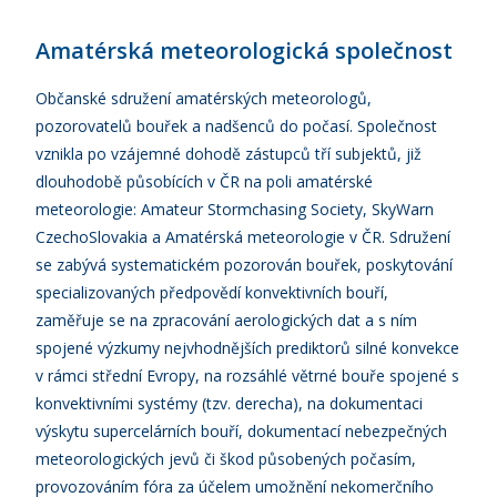
Amatérská meteorologická společnost
Občanské sdružení amatérských meteorologů,
pozorovatelů bouřek a nadšenců do počasí. Společnost
vznikla po vzájemné dohodě zástupců tří subjektů, již
dlouhodobě působících v ČR na poli amatérské
meteorologie: Amateur Stormchasing Society, SkyWarn
CzechoSlovakia a Amatérská meteorologie v ČR. Sdružení
se zabývá systematickém pozorován bouřek, poskytování
specializovaných předpovědí konvektivních bouří,
zaměřuje se na zpracování aerologických dat a s ním
spojené výzkumy nejvhodnějších prediktorů silné konvekce
v rámci střední Evropy, na rozsáhlé větrné bouře spojené s
konvektivními systémy (tzv. derecha), na dokumentaci
výskytu supercelárních bouří, dokumentací nebezpečných
meteorologických jevů či škod působených počasím,
provozováním fóra za účelem umožnění nekomerčního