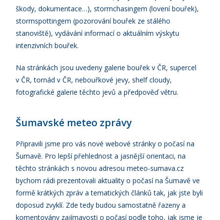
škody, dokumentace…), stormchasingem (lovení bouřek),
stormspottingem (pozorování bouřek ze stálého
stanoviště), vydávání informací o aktuálním výskytu
intenzivních bouřek.
Na stránkách jsou uvedeny galerie bouřek v ČR, supercel
v ČR, tornád v ČR, nebouřkové jevy, shelf cloudy,
fotografické galerie těchto jevů a předpověď větru.
Šumavské meteo zprávy
Připravili jsme pro vás nové webové stránky o počasí na
Šumavě. Pro lepší přehlednost a jasnější orientaci, na
těchto stránkách s novou adresou meteo-sumava.cz
bychom rádi prezentovali aktuality o počasí na Šumavě ve
formě krátkých zpráv a tematických článků tak, jak jste byli
doposud zvyklí. Zde tedy budou samostatně řazeny a
komentovány zajímavosti o počasí podle toho, jak jsme je