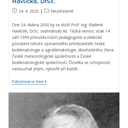
Havlíčka, DrSc.
24. 4. 2025
Nezařazené
Dne 24. dubna 2000 by se dožil Prof. Ing. Vladimír
Havlíček, DrSc. sedmdesáti let. Těžká nemoc však 14.
září 1999 přerušila tvůrčí pedagogické a vědecké
působení tohoto významného představitele české
bioklimatologie a agroklimatologie, dlouholetého člena
České meteorologické společ­nosti a České
bioklimatologické společnosti. Člověka se schopností
naslouchat jiným, vytvořit při každé…
Pokračovat ve čtení