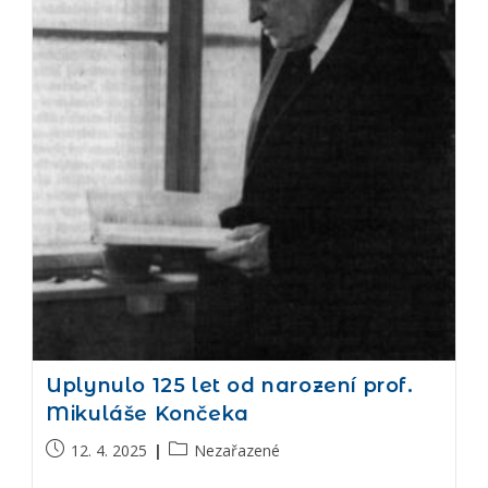
Uplynulo 125 let od narození prof.
Mikuláše Končeka
12. 4. 2025
Nezařazené