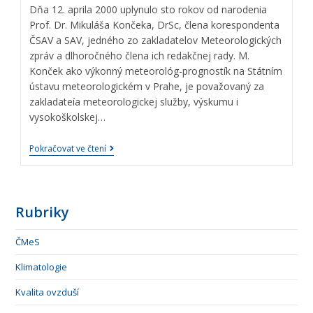
Dňa 12. aprila 2000 uplynu­lo sto rokov od narodenia
Prof. Dr. Mikuláša Končeka, DrSc, člena korespon­denta
ČSAV a SAV, jedného zo zakladatelov Meteorolo­gických
zpráv a dlhoročného člena ich redakčnej rady. M.
Konček ako vý­konný meteorológ-prognostík na Státním
ústavu mete­orologickém v Prahe, je po­važovaný za
zakladateía meteorologickej služby, výskumu i
vysokoškolskej…
Pokračovat ve čtení
Rubriky
ČMeS
Klimatologie
Kvalita ovzduší