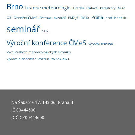
Brno
historie meteorologie
Hradec Králové
katastrofy
NO2
Praha
O3
Ocenění ČMeS
Ostrava
ovzduší
PM2_5
PM10
prof. Hanzlík
seminář
SO2
Výroční konference ČMeS
výroční seminář
Vývoj českých meteorologických slovníků
Zpráva o znečištění ovzduší za rok 2021
Na Šabatce 17, 143 06, Praha 4
IČ 00444600
DIČ CZ00444600