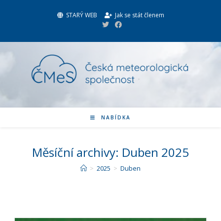
STARÝ WEB
Jak se stát členem
NABÍDKA
Měsíční archivy: Duben 2025
>
2025
>
Duben