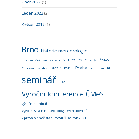
Únor 2022
(1)
Leden 2022
(2)
Květen 2019
(1)
Brno
historie meteorologie
Hradec Králové
katastrofy
NO2
O3
Ocenění ČMeS
Praha
Ostrava
ovzduší
PM2_5
PM10
prof. Hanzlík
seminář
SO2
Výroční konference ČMeS
výroční seminář
Vývoj českých meteorologických slovníků
Zpráva o znečištění ovzduší za rok 2021