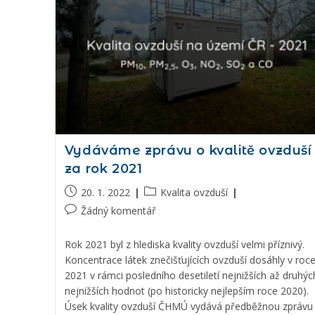
Vydáváme zprávu o kvalitě ovzduší
za rok 2021
20. 1. 2022
Kvalita ovzduší
Žádný komentář
Rok 2021 byl z hlediska kvality ovzduší velmi příznivý.
Koncentrace látek znečišťujících ovzduší dosáhly v roc
2021 v rámci posledního desetiletí nejnižších až druhýc
nejnižších hodnot (po historicky nejlepším roce 2020).
Úsek kvality ovzduší ČHMÚ vydává předběžnou zprávu