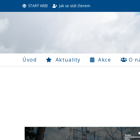
STARÝ WEB
Jak se stát členem
Úvod
Aktuality
Akce
O n