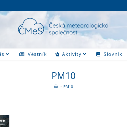
ás
Věstník
Aktivity
Slovník
PM10
>
PM10